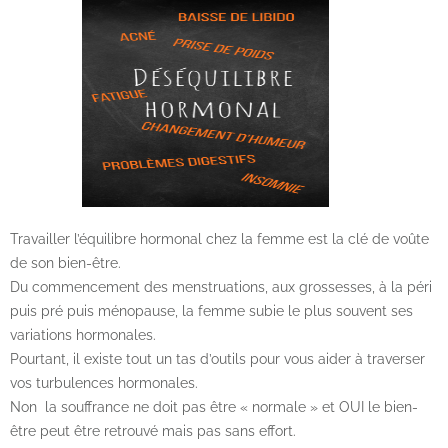
Travailler l’équilibre hormonal chez la femme est la clé de voûte
de son bien-être.
Du commencement des menstruations, aux grossesses, à la péri
puis pré puis ménopause, la femme subie le plus souvent ses
variations hormonales.
Pourtant, il existe tout un tas d’outils pour vous aider à traverser
vos turbulences hormonales.
Non la souffrance ne doit pas être « normale » et OUI le bien-
être peut être retrouvé mais pas sans effort.